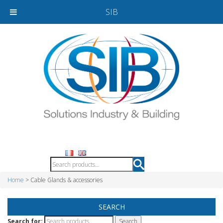
SIB
Home
> Cable Glands & accessories
SEARCH
Search for: