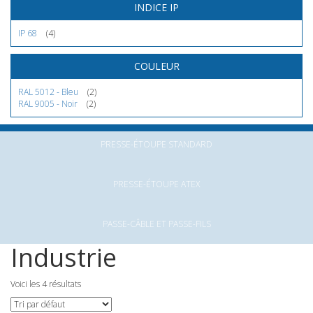
INDICE IP
IP 68
(4)
COULEUR
RAL 5012 - Bleu
(2)
RAL 9005 - Noir
(2)
PRESSE-ÉTOUPE STANDARD
PRESSE-ÉTOUPE ATEX
PASSE-CÂBLE ET PASSE-FILS
Industrie
Voici les 4 résultats