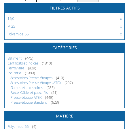
FILTRES ACTIFS
16,0
M 25
Polyamide 66
CATÉGORIES
Bâtiment
(445)
Certificats et indices
(1810)
Ferroviaire
(829)
Industrie
(1989)
Accessoires Presse-étoupes
(410)
Accessoires Presse-étoupes ATEX
(207)
Gaines et accessoires
(283)
Passe-Câble et passe-fils
(21)
Presse-étoupe ATEX
(449)
Presse-étoupe standard
(623)
MATIÈRE
Polyamide 66
(4)