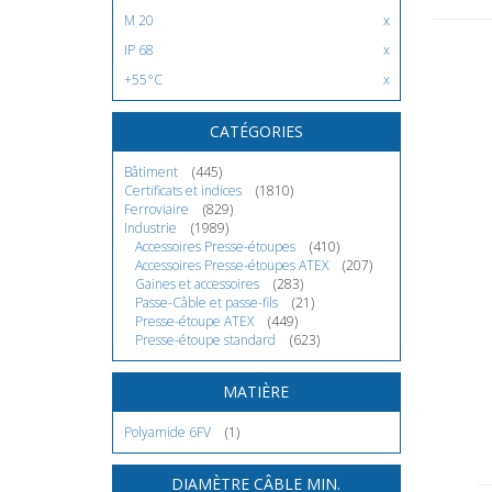
M 20
IP 68
+55°C
CATÉGORIES
Bâtiment
(445)
Certificats et indices
(1810)
Ferroviaire
(829)
Industrie
(1989)
Accessoires Presse-étoupes
(410)
Accessoires Presse-étoupes ATEX
(207)
Gaines et accessoires
(283)
Passe-Câble et passe-fils
(21)
Presse-étoupe ATEX
(449)
Presse-étoupe standard
(623)
MATIÈRE
Polyamide 6FV
(1)
DIAMÈTRE CÂBLE MIN.