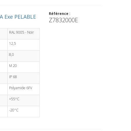
Référence :
A Exe PELABLE
Z7832000E
RAL 9005 - Noir
12,5
8,0
M 20
IP 68
Polyamide 6FV
+55°C
-20°C