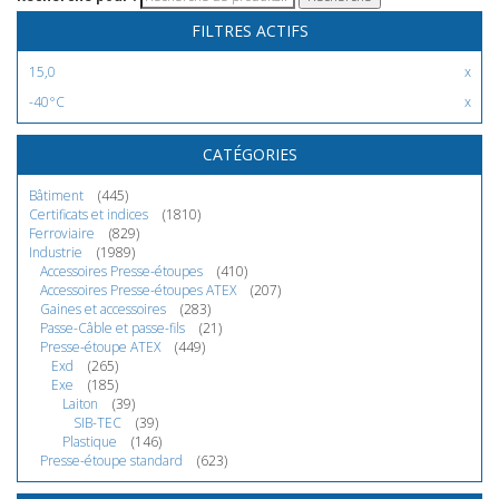
FILTRES ACTIFS
15,0
-40°C
CATÉGORIES
Bâtiment
(445)
Certificats et indices
(1810)
Ferroviaire
(829)
Industrie
(1989)
Accessoires Presse-étoupes
(410)
Accessoires Presse-étoupes ATEX
(207)
Gaines et accessoires
(283)
Passe-Câble et passe-fils
(21)
Presse-étoupe ATEX
(449)
Exd
(265)
Exe
(185)
Laiton
(39)
SIB-TEC
(39)
Plastique
(146)
Presse-étoupe standard
(623)