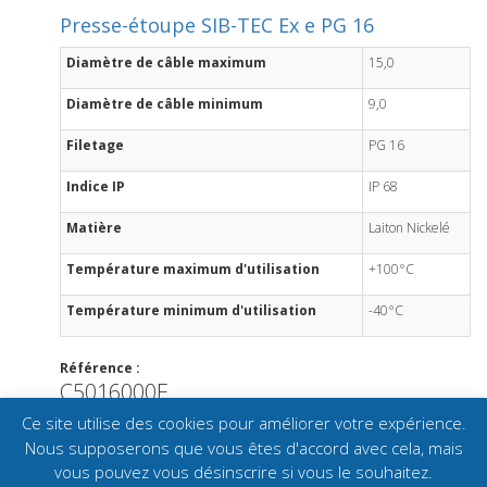
Presse-étoupe SIB-TEC Ex e PG 16
Diamètre de câble maximum
15,0
Diamètre de câble minimum
9,0
Filetage
PG 16
Indice IP
IP 68
Matière
Laiton Nickelé
Température maximum d'utilisation
+100°C
Température minimum d'utilisation
-40°C
Référence :
C5016000E
Ce site utilise des cookies pour améliorer votre expérience.
Nous supposerons que vous êtes d'accord avec cela, mais
vous pouvez vous désinscrire si vous le souhaitez.