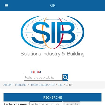
SIB
Accueil
>
Industrie
>
Presse-étoupe ATEX
>
Exe
> Laiton
RECHERCHE
Recherche pour :