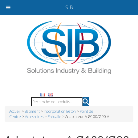
SIB
Accueil
>
Bâtiment
>
Incorporation Béton
>
Point de
Centre
>
Accessoires
>
Prédalle
> Adaptateur A Ø100/Ø90 A