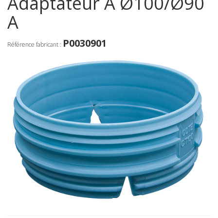
Adaptateur A Ø100/Ø90
A
P0030901
Référence fabricant :