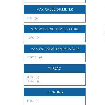
MAX. CABLE DIAMETER
31,0
(4)
MIN. WORKING TEMPERATURE
-40°C
(4)
MAX. WORKING TEMPERATURE
+100°C
(4)
THREAD
M 50
(2)
PG 42
(2)
IP RATING
IP 68
(4)