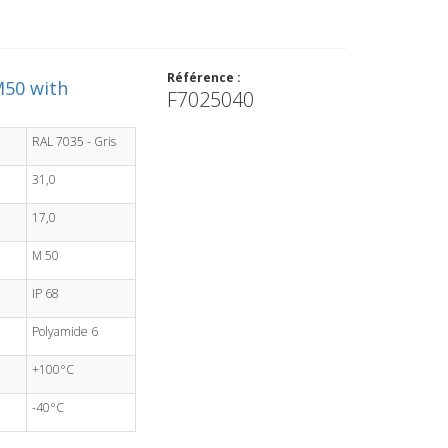
Référence :
M50 with
F7025040
RAL 7035 - Gris
31,0
17,0
M 50
IP 68
Polyamide 6
+100°C
-40°C