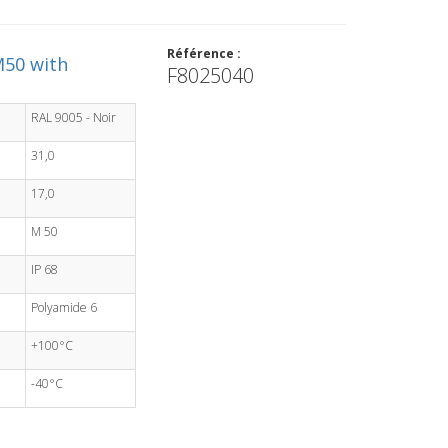
Référence :
M50 with
F8025040
RAL 9005 - Noir
31,0
17,0
M 50
IP 68
Polyamide 6
+100°C
-40°C