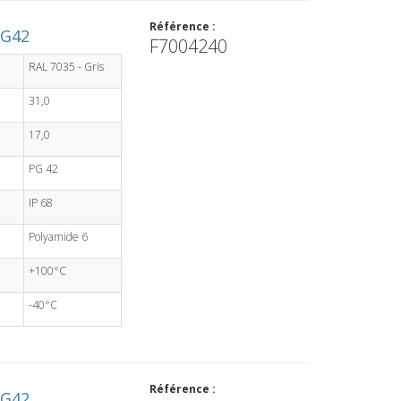
Référence :
PG42
F7004240
RAL 7035 - Gris
31,0
17,0
PG 42
IP 68
Polyamide 6
+100°C
-40°C
Référence :
PG42