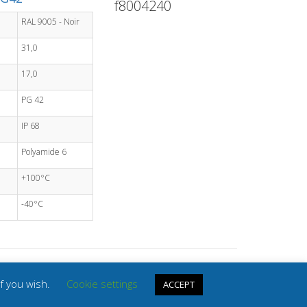
f8004240
RAL 9005 - Noir
31,0
17,0
PG 42
IP 68
Polyamide 6
+100°C
-40°C
if you wish.
Cookie settings
ACCEPT
Ce site est réalisé par
BMS Engineering
.