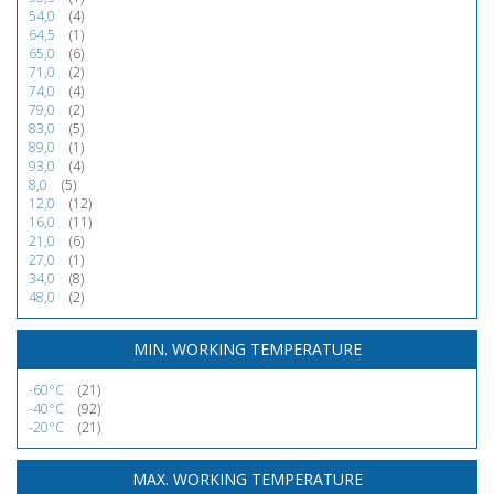
54,0
(4)
64,5
(1)
65,0
(6)
71,0
(2)
74,0
(4)
79,0
(2)
83,0
(5)
89,0
(1)
93,0
(4)
8,0
(5)
12,0
(12)
16,0
(11)
21,0
(6)
27,0
(1)
34,0
(8)
48,0
(2)
MIN. WORKING TEMPERATURE
-60°C
(21)
-40°C
(92)
-20°C
(21)
MAX. WORKING TEMPERATURE