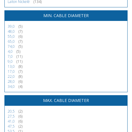
Laiton Nickelé
(134)
MIN. CABLE DIAMETER
39,0
(5)
48,0
(7)
55,0
(6)
65,0
(7)
74,0
(5)
4,0
(5)
7,0
(11)
9,0
(11)
13,0
(8)
17,0
(7)
22,0
(8)
28,0
(6)
34,0
(4)
MAX. CABLE DIAMETER
20,5
(2)
27,5
(6)
41,0
(6)
47,5
(2)
53,5
(1)