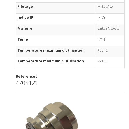
Filetage
M 12 x1,5
Indice IP
IP 68
Matière
Laiton Nickelé
Taille
N° 4
Température maximum d'utilisation
+80°C
Température minimum d'utilisation
-60°C
Référence :
4704121