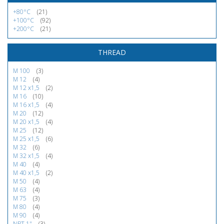
+80°C
(21)
+100°C
(92)
+200°C
(21)
THREAD
M 100
(3)
M 12
(4)
M 12 x1,5
(2)
M 16
(10)
M 16 x1,5
(4)
M 20
(12)
M 20 x1,5
(4)
M 25
(12)
M 25 x1,5
(6)
M 32
(6)
M 32 x1,5
(4)
M 40
(4)
M 40 x1,5
(2)
M 50
(4)
M 63
(4)
M 75
(3)
M 80
(4)
M 90
(4)
NPT 1"
(3)