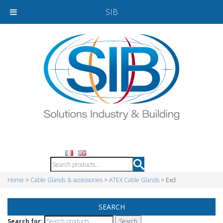
SIB
Home
>
Cable Glands & accessories
>
ATEX Cable Glands
> Exd
SEARCH
Search for: