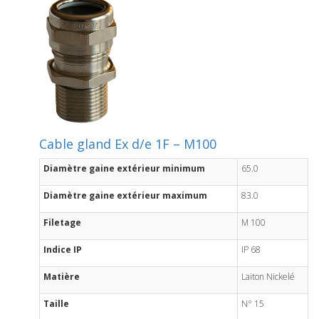
Cable gland Ex d/e 1F – M100
Diamètre gaine extérieur minimum
65.0
Diamètre gaine extérieur maximum
83.0
Filetage
M 100
Indice IP
IP 68
Matière
Laiton Nickelé
Taille
N° 15