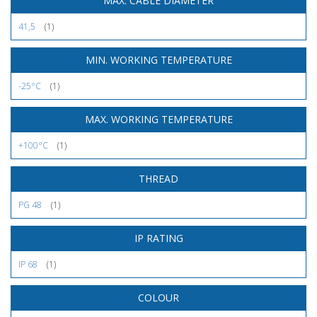
MAX. CABLE DIAMETER
41,5
(1)
MIN. WORKING TEMPERATURE
-25°C
(1)
MAX. WORKING TEMPERATURE
+100°C
(1)
THREAD
PG 48
(1)
IP RATING
IP 68
(1)
COLOUR