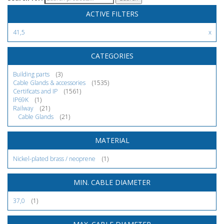
ACTIVE FILTERS
41,5
CATEGORIES
Building parts
(3)
Cable Glands & accessories
(1535)
Certificats and IP
(1561)
IP69K
(1)
Railway
(21)
Cable Glands
(21)
MATERIAL
Nickel-plated brass / neoprene
(1)
MIN. CABLE DIAMETER
37,0
(1)