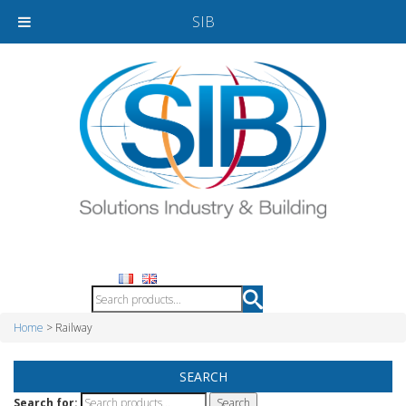
SIB
Home
> Railway
SEARCH
Search for: