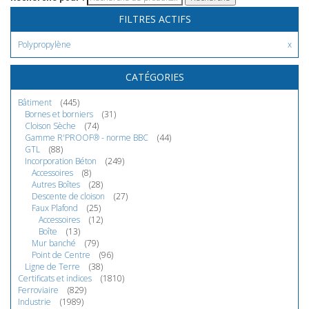
FILTRES ACTIFS
Polypropylène
CATÉGORIES
Bâtiment
(445)
Bornes et borniers
(31)
Cloison Sèche
(74)
Gamme R'PROOF® - norme BBC
(44)
GTL
(88)
Incorporation Béton
(249)
Accessoires
(8)
Autres Boîtes
(28)
Descente de cloison
(27)
Faux Plafond
(25)
Accessoires
(12)
Boîte
(13)
Mur banché
(79)
Point de Centre
(96)
Ligne de Terre
(38)
Certificats et indices
(1810)
Ferroviaire
(829)
Industrie
(1989)