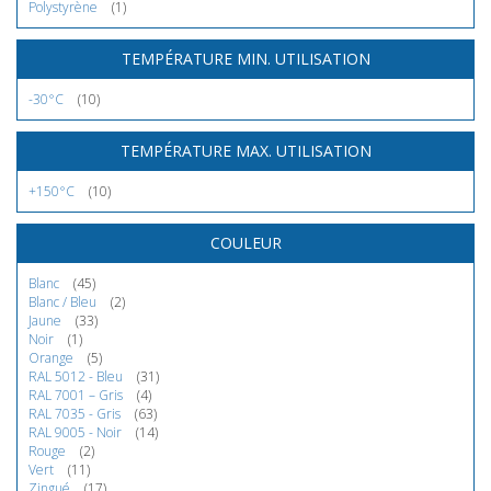
Polystyrène
(1)
TEMPÉRATURE MIN. UTILISATION
-30°C
(10)
TEMPÉRATURE MAX. UTILISATION
+150°C
(10)
COULEUR
Blanc
(45)
Blanc / Bleu
(2)
Jaune
(33)
Noir
(1)
Orange
(5)
RAL 5012 - Bleu
(31)
RAL 7001 – Gris
(4)
RAL 7035 - Gris
(63)
RAL 9005 - Noir
(14)
Rouge
(2)
Vert
(11)
Zingué
(17)