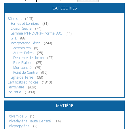
CATÉGORIES
Bâtiment
(445)
Bornes et borniers
(31)
Cloison Sèche
(74)
Gamme R'PROOF® - norme BBC
(44)
GTL
(88)
Incorporation Béton
(249)
Accessoires
(8)
Autres Boîtes
(28)
Descente de cloison
(27)
Faux Plafond
(25)
Mur banché
(79)
Point de Centre
(96)
Ligne de Terre
(38)
Certificats et indices
(1810)
Ferroviaire
(829)
Industrie
(1989)
MATIÈRE
Polyamide 6
(1)
Polyéthylène Haute Densité
(14)
Polypropylène
(2)