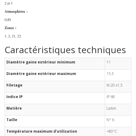
2 et 3
Atmosphères :
G/D
Zones :
1, 2, 21, 22
Caractéristiques techniques
Diamètre gaine extérieur minimum
11
Diamètre gaine extérieur maximum
15.5
Filetage
M 20 x1,5
Indice IP
IP 68
Matière
Laiton
Taille
N° 6
Température maximum d'utilisation
+80°C