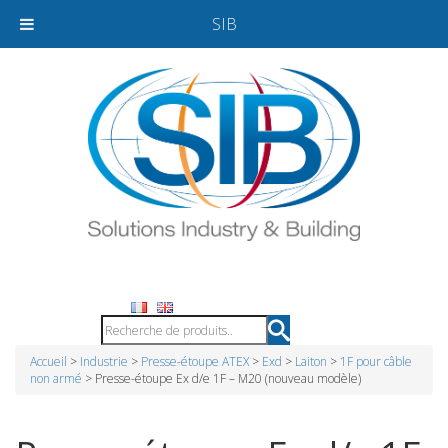
SIB
Accueil
>
Industrie
>
Presse-étoupe ATEX
>
Exd
>
Laiton
>
1F pour câble
non armé
> Presse-étoupe Ex d/e 1F – M20 (nouveau modèle)