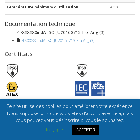
Température minimum d'utilisation
-60°C
Documentation technique
47XXXXX0indA-ISO-JU20160713-Fra-Ang (3)
47XXXXX0indA-ISO-JU20160713-Fra-Ang (3)
Certificats
Ce site utilise des cookies pour améliorer votre expérience.
Nous supposerons que vous êtes d'accord avec cela, mais
vous pouvez vous désinscrire si vous le souhaitez.
© SIB 2026.
Mentions légales
Réglages
ACCEPTER
Ce site est réalisé par
BMS Engineering
.