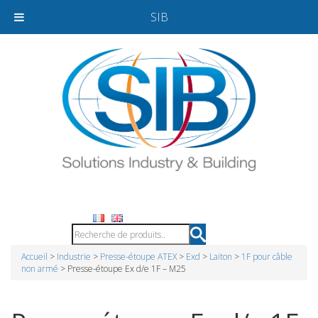
SIB
Accueil
>
Industrie
>
Presse-étoupe ATEX
>
Exd
>
Laiton
>
1F pour câble
non armé
> Presse-étoupe Ex d/e 1F – M25