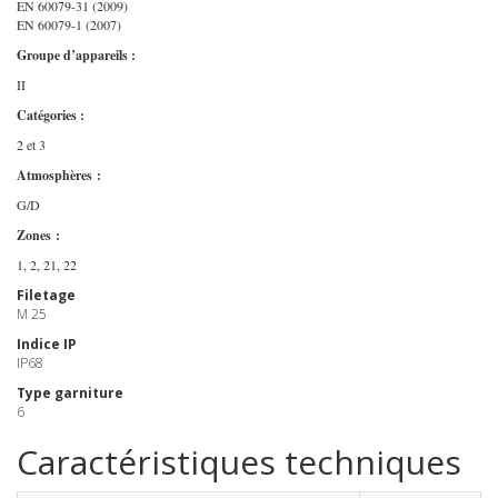
EN 60079-31 (2009)
EN 60079-1 (2007)
Groupe d’appareils :
II
Catégories :
2 et 3
Atmosphères :
G/D
Zones :
1, 2, 21, 22
Filetage
M 25
Indice IP
IP68
Type garniture
6
Caractéristiques techniques