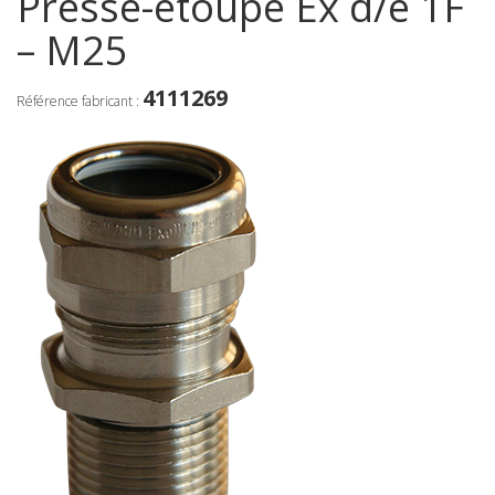
Presse-étoupe Ex d/e 1F
– M25
4111269
Référence fabricant :