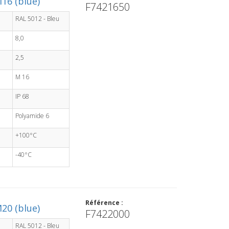
16 (blue)
F7421650
RAL 5012 - Bleu
8,0
2,5
M 16
IP 68
Polyamide 6
+100°C
-40°C
Référence :
20 (blue)
F7422000
RAL 5012 - Bleu