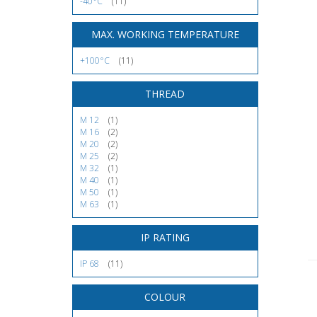
-40°C
(11)
MAX. WORKING TEMPERATURE
+100°C
(11)
THREAD
M 12
(1)
M 16
(2)
M 20
(2)
M 25
(2)
M 32
(1)
M 40
(1)
M 50
(1)
M 63
(1)
IP RATING
IP 68
(11)
COLOUR