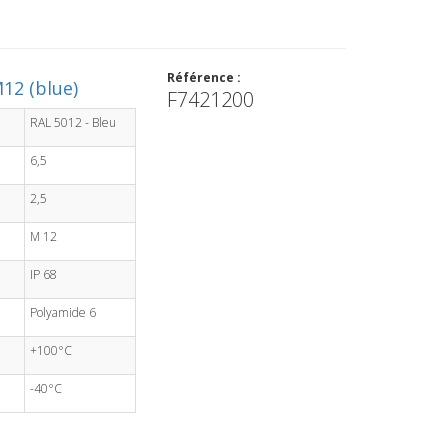
Référence :
12 (blue)
F7421200
RAL 5012 - Bleu
6,5
2,5
M 12
IP 68
Polyamide 6
+100°C
-40°C