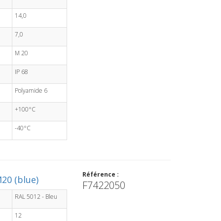
14,0
7,0
M 20
IP 68
Polyamide 6
+100°C
-40°C
Référence :
20 (blue)
F7422050
RAL 5012 - Bleu
12