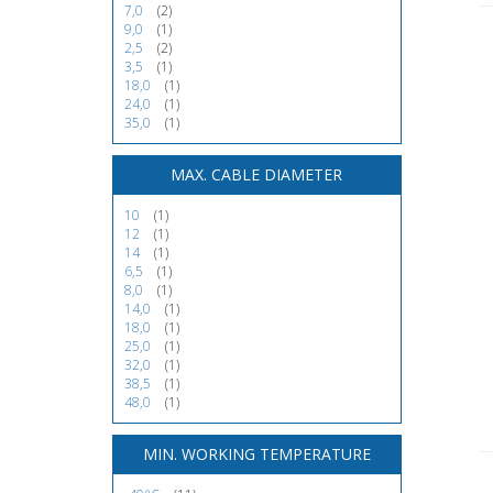
7,0
(2)
9,0
(1)
2,5
(2)
3,5
(1)
18,0
(1)
24,0
(1)
35,0
(1)
MAX. CABLE DIAMETER
10
(1)
12
(1)
14
(1)
6,5
(1)
8,0
(1)
14,0
(1)
18,0
(1)
25,0
(1)
32,0
(1)
38,5
(1)
48,0
(1)
MIN. WORKING TEMPERATURE