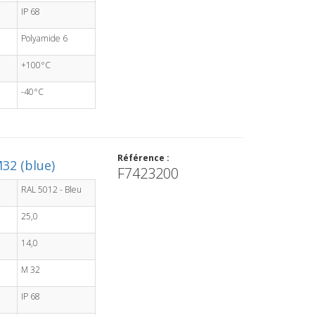
IP 68
Polyamide 6
+100°C
-40°C
Référence :
32 (blue)
F7423200
RAL 5012 - Bleu
25,0
14,0
M 32
IP 68