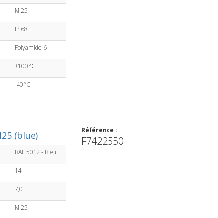
M 25
IP 68
Polyamide 6
+100°C
-40°C
Référence :
25 (blue)
F7422550
RAL 5012 - Bleu
14
7,0
M 25