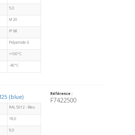
5,0
M 20
IP 68
Polyamide 6
+100°C
-40°C
Référence :
25 (blue)
F7422500
RAL 5012 - Bleu
18,0
9,0