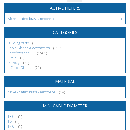
ACTIVE FILTERS
Nickel-plated brass / neoprene
CATEGORIES
Building parts
(3)
Cable Glands & accessories
(1535)
Certificats and IP
(1561)
IP69K
(1)
Railway
(21)
Cable Glands
(21)
MATERIAL
Nickel-plated brass / neoprene
(18)
MIN. CABLE DIAMETER
13,0
(1)
16
(1)
17,0
(1)