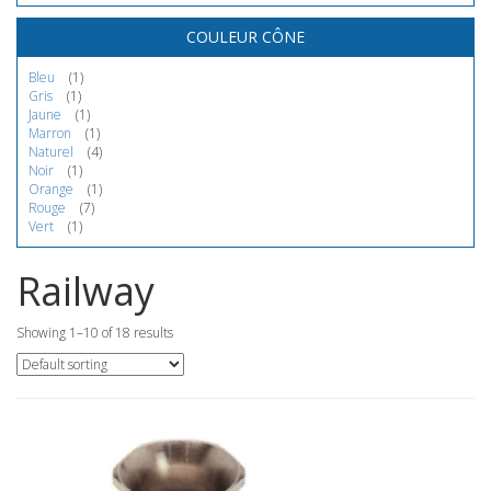
COULEUR CÔNE
Bleu
(1)
Gris
(1)
Jaune
(1)
Marron
(1)
Naturel
(4)
Noir
(1)
Orange
(1)
Rouge
(7)
Vert
(1)
Railway
Showing 1–10 of 18 results