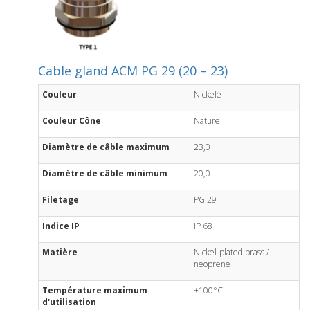
Cable gland ACM PG 29 (20 – 23)
Couleur
Nickelé
Couleur Cône
Naturel
Diamètre de câble maximum
23,0
Diamètre de câble minimum
20,0
Filetage
PG 29
Indice IP
IP 68
Matière
Nickel-plated brass /
neoprene
Température maximum
+100°C
d'utilisation