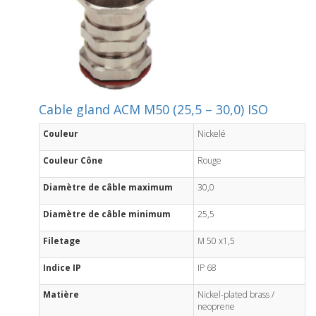
Cable gland ACM M50 (25,5 – 30,0) ISO
Couleur
Nickelé
Couleur Cône
Rouge
Diamètre de câble maximum
30,0
Diamètre de câble minimum
25,5
Filetage
M 50 x1,5
Indice IP
IP 68
Matière
Nickel-plated brass /
neoprene