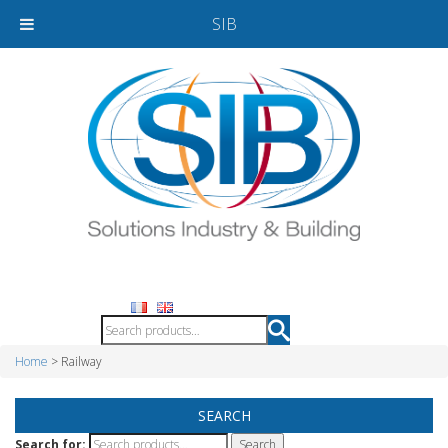
SIB
Home
> Railway
SEARCH
Search for: