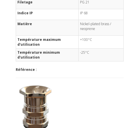
Filetage
PG 21
Indice IP
IP 68
Matière
Nickel-plated brass /
neoprene
Température maximum
+100°C
d'utilisation
Température minimum
-25°C
d'utilisation
Référence :