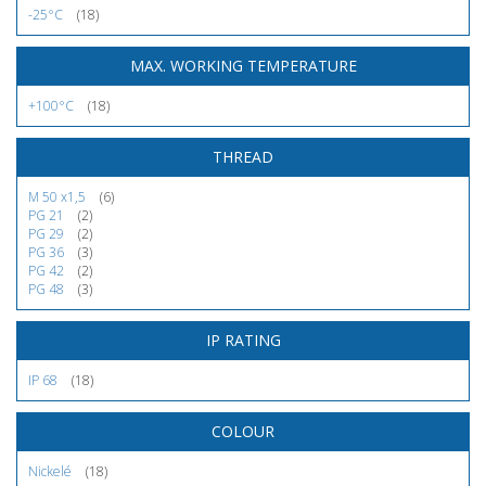
-25°C
(18)
MAX. WORKING TEMPERATURE
+100°C
(18)
THREAD
M 50 x1,5
(6)
PG 21
(2)
PG 29
(2)
PG 36
(3)
PG 42
(2)
PG 48
(3)
IP RATING
IP 68
(18)
COLOUR
Nickelé
(18)