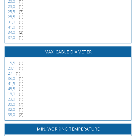
20,0
(1)
23,0
(1)
25,5
(7)
28,5
(1)
31,0
(1)
41,0
(1)
34,0
(2)
37,0
(1)
MAX. CABLE DIAMETER
15,5
(1)
20,1
(1)
27
(1)
36,0
(1)
41,5
(1)
48,5
(1)
18,0
(1)
23,0
(1)
30,0
(7)
32,0
(1)
38,0
(2)
MIN. WORKING TEMPERATURE