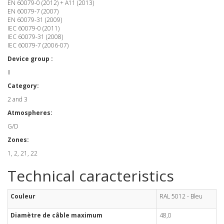
EN 60079-0 (2012) + A11 (2013)
EN 60079-7 (2007)
EN 60079-31 (2009)
IEC 60079-0 (2011)
IEC 60079-31 (2008)
IEC 60079-7 (2006-07)
Device group :
II
Category:
2 and 3
Atmospheres:
G/D
Zones:
1, 2, 21, 22
Technical caracteristics
Couleur
RAL 5012 - Bleu
Diamètre de câble maximum
48,0