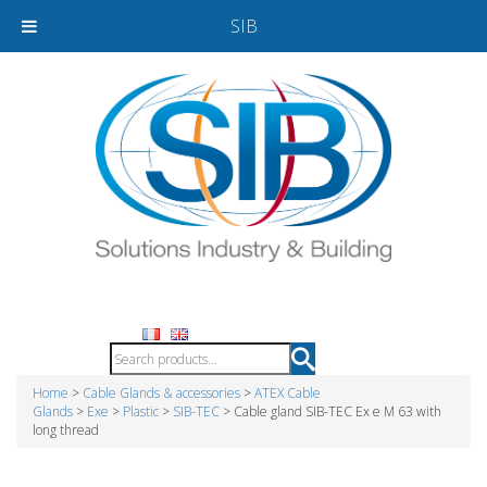
SIB
Home
>
Cable Glands & accessories
>
ATEX Cable
Glands
>
Exe
>
Plastic
>
SIB-TEC
> Cable gland SIB-TEC Ex e M 63 with
long thread