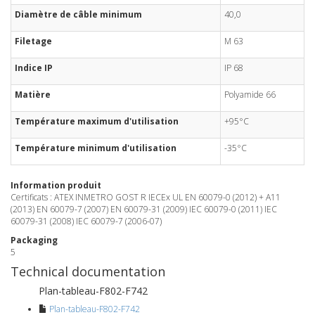
Diamètre de câble minimum
40,0
Filetage
M 63
Indice IP
IP 68
Matière
Polyamide 66
Température maximum d'utilisation
+95°C
Température minimum d'utilisation
-35°C
Information produit
Certificats : ATEX INMETRO GOST R IECEx UL EN 60079-0 (2012) + A11
(2013) EN 60079-7 (2007) EN 60079-31 (2009) IEC 60079-0 (2011) IEC
60079-31 (2008) IEC 60079-7 (2006-07)
Packaging
5
Technical documentation
Plan-tableau-F802-F742
Plan-tableau-F802-F742