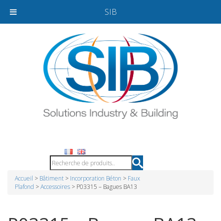
SIB
Accueil
>
Bâtiment
>
Incorporation Béton
>
Faux
Plafond
>
Accessoires
> P03315 – Bagues BA13