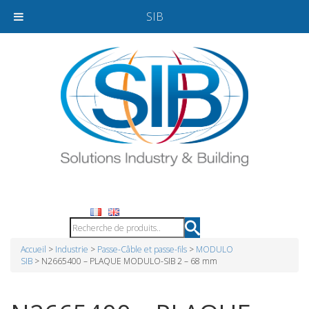
SIB
Accueil
>
Industrie
>
Passe-Câble et passe-fils
>
MODULO
SIB
> N2665400 – PLAQUE MODULO-SIB 2 – 68 mm