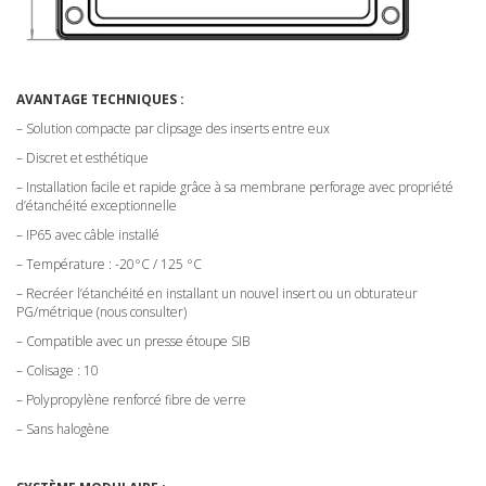
AVANTAGE TECHNIQUES :
– Solution compacte par clipsage des inserts entre eux
– Discret et esthétique
– Installation facile et rapide grâce à sa membrane perforage avec propriété
d’étanchéité exceptionnelle
– IP65 avec câble installé
– Température : -20°C / 125 °C
– Recréer l’étanchéité en installant un nouvel insert ou un obturateur
PG/métrique (nous consulter)
– Compatible avec un presse étoupe SIB
– Colisage : 10
– Polypropylène renforcé fibre de verre
– Sans halogène