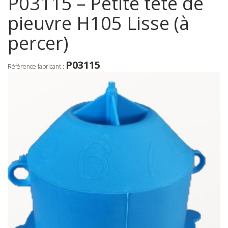
P03115 – Petite tête de
pieuvre H105 Lisse (à
percer)
P03115
Référence fabricant :