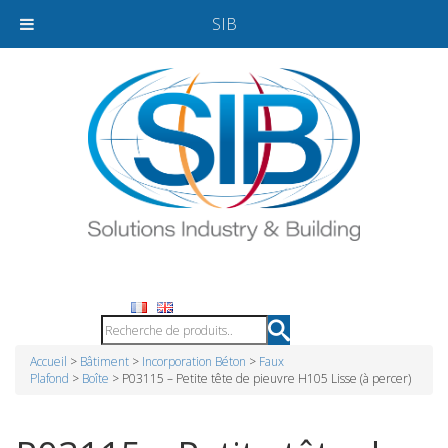
SIB
Accueil
>
Bâtiment
>
Incorporation Béton
>
Faux
Plafond
>
Boîte
> P03115 – Petite tête de pieuvre H105 Lisse (à percer)