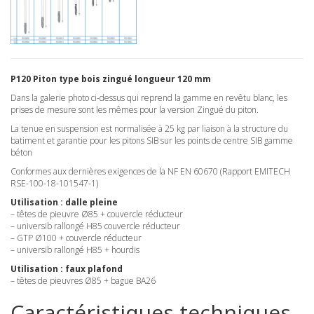
P120 Piton type bois zingué longueur 120 mm
Dans la galerie photo ci-dessus qui reprend la gamme en revêtu blanc, les
prises de mesure sont les mêmes pour la version Zingué du piton.
La tenue en suspension est normalisée à 25 kg par liaison à la structure du
batiment et garantie pour les pitons SIB sur les points de centre SIB gamme
béton
Conformes aux dernières exigences de la NF EN 60670 (Rapport EMITECH
RSE-100-18-101547-1)
Utilisation : dalle pleine
– têtes de pieuvre Ø85 + couvercle réducteur
– universib rallongé H85 couvercle réducteur
– GTP Ø100 + couvercle réducteur
– universib rallongé H85 + hourdis
Utilisation : faux plafond
– têtes de pieuvres Ø85 + bague BA26
Caractéristiques techniques