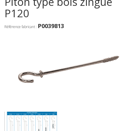
Piton type bois zingué
P120
P0039813
Référence fabricant :