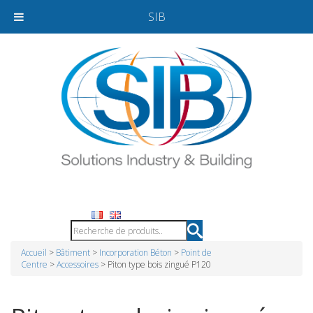
SIB
Accueil
>
Bâtiment
>
Incorporation Béton
>
Point de
Centre
>
Accessoires
> Piton type bois zingué P120